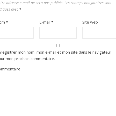
tre adresse e-mail ne sera pas publiée.
Les champs obligatoires sont
diqués avec
*
om
*
E-mail
*
Site web
nregistrer mon nom, mon e-mail et mon site dans le navigateur
our mon prochain commentaire.
ommentaire