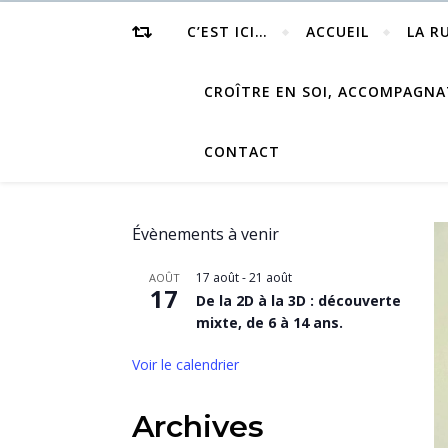
C’EST ICI…
ACCUEIL
LA R
CROÎTRE EN SOI, ACCOMPAGNA
CONTACT
Évènements à venir
17 août
-
21 août
AOÛT
17
De la 2D à la 3D : découverte
mixte, de 6 à 14 ans.
Voir le calendrier
Archives