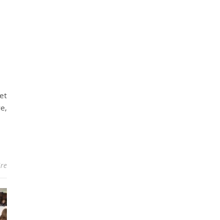
et
e,
re