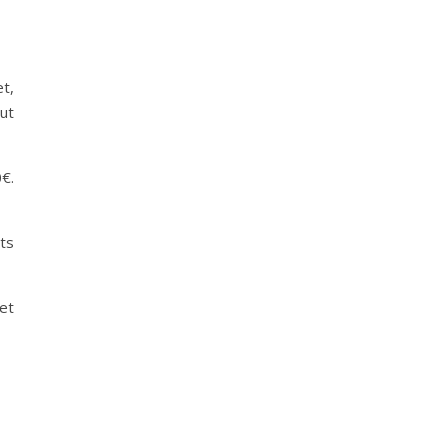
t,
ut
0€.
ts
et